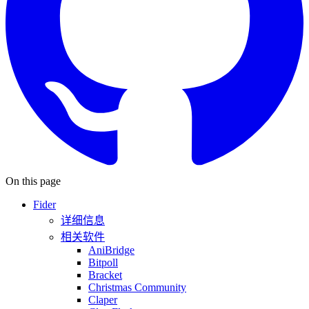
On this page
Fider
详细信息
相关软件
AniBridge
Bitpoll
Bracket
Christmas Community
Claper