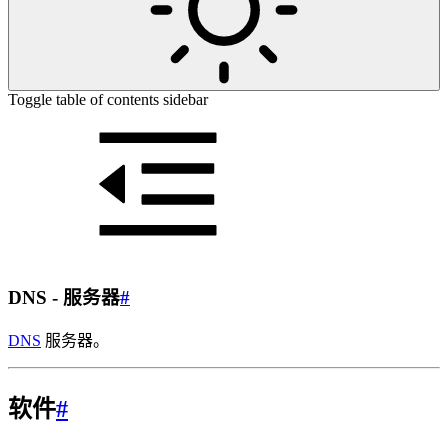
Toggle table of contents sidebar
DNS - 服务器
#
DNS
服务器。
软件
#