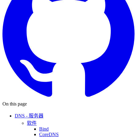
On this page
DNS - 服务器
软件
Bind
CoreDNS