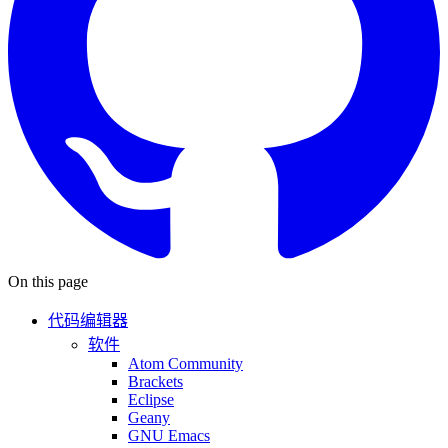
On this page
代码编辑器
软件
Atom Community
Brackets
Eclipse
Geany
GNU Emacs