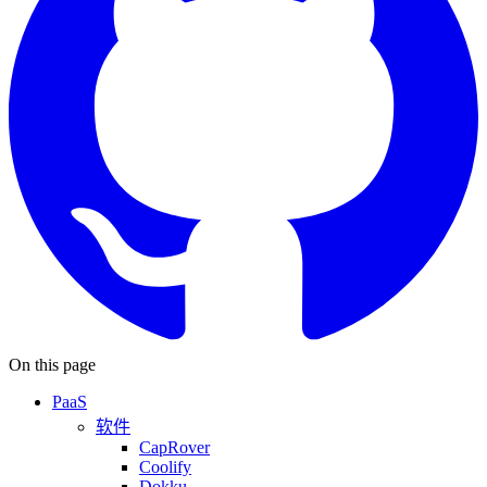
On this page
PaaS
软件
CapRover
Coolify
Dokku