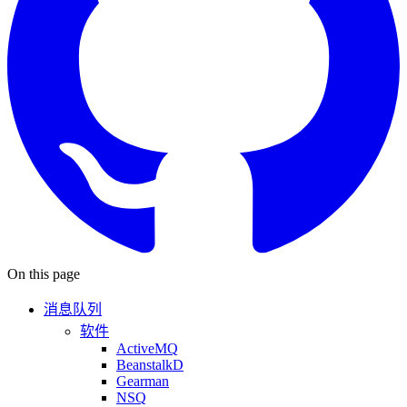
On this page
消息队列
软件
ActiveMQ
BeanstalkD
Gearman
NSQ