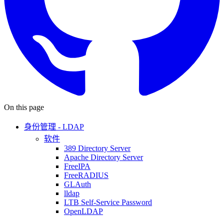
On this page
身份管理 - LDAP
软件
389 Directory Server
Apache Directory Server
FreeIPA
FreeRADIUS
GLAuth
lldap
LTB Self-Service Password
OpenLDAP