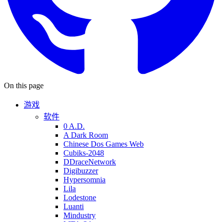
On this page
游戏
软件
0 A.D.
A Dark Room
Chinese Dos Games Web
Cubiks-2048
DDraceNetwork
Digibuzzer
Hypersomnia
Lila
Lodestone
Luanti
Mindustry