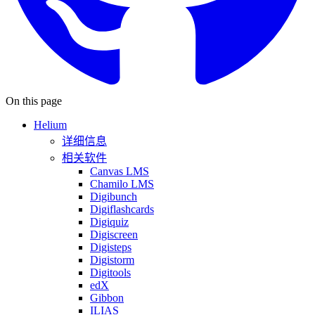
On this page
Helium
详细信息
相关软件
Canvas LMS
Chamilo LMS
Digibunch
Digiflashcards
Digiquiz
Digiscreen
Digisteps
Digistorm
Digitools
edX
Gibbon
ILIAS