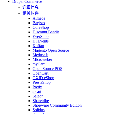
Drupal Commerce
详细信息
相关软件
Aimeos
Bagisto
CoreShop
Discount Bandit
EverShop
Hi.Events
Koffan
Magento Open Source
MedusaJs
Microweber
myCart
Open Source POS
OpenCart
OXID eShop
PrestaShop
Pretix
s-cart
Saleor
Sharetribe
Shopware Community Edition
Solidus