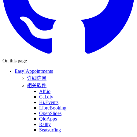
On this page
Easy!Appointments
详细信息
相关软件
Alf.io
Cal.diy
Hi.Events
LibreBooking
OpenSlides
QloApps
Rallly
Seatsurfing