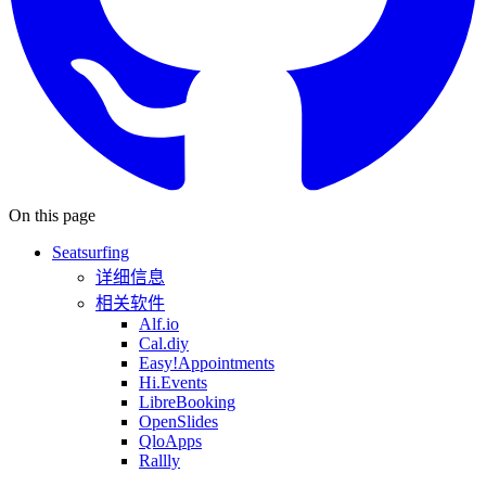
On this page
Seatsurfing
详细信息
相关软件
Alf.io
Cal.diy
Easy!Appointments
Hi.Events
LibreBooking
OpenSlides
QloApps
Rallly