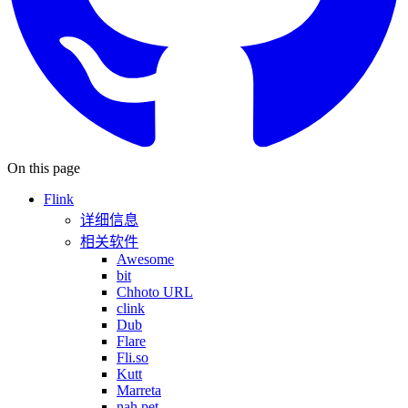
On this page
Flink
详细信息
相关软件
Awesome
bit
Chhoto URL
clink
Dub
Flare
Fli.so
Kutt
Marreta
nah.pet