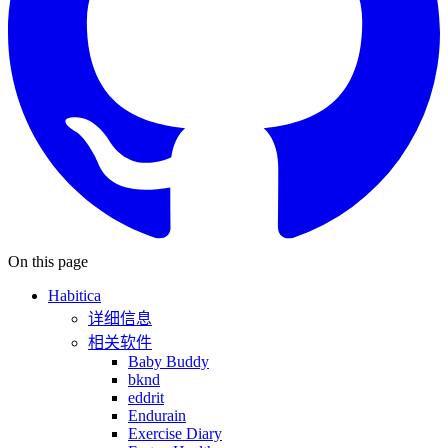
On this page
Habitica
详细信息
相关软件
Baby Buddy
bknd
eddrit
Endurain
Exercise Diary