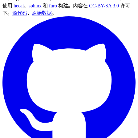
使用
hecat
、
sphinx
和
furo
构建。内容在
CC-BY-SA 3.0
许可
下。
源代码
，
原始数据
。