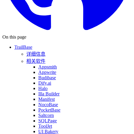
On this page
TrailBase
详细信息
相关软件
Appsmith
Appwrite
Budibase
Dify.ai
Halo
Illa Builder
Manifest
NocoBase
PocketBase
Saltcorn
SQLPage
ToolJet
UI Bakery