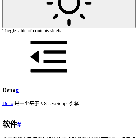
Toggle table of contents sidebar
Deno
#
Deno
是一个基于 V8 JavaScript 引擎
软件
#