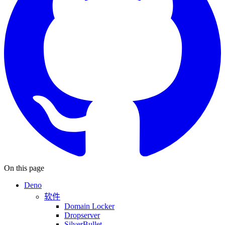
On this page
Deno
软件
Domain Locker
Dropserver
SilverBullet