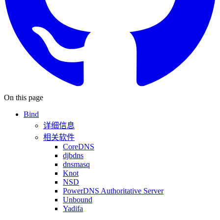
On this page
Bind
详细信息
相关软件
CoreDNS
djbdns
dnsmasq
Knot
NSD
PowerDNS Authoritative Server
Unbound
Yadifa