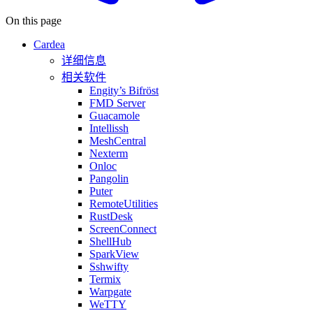
On this page
Cardea
详细信息
相关软件
Engity’s Bifröst
FMD Server
Guacamole
Intellissh
MeshCentral
Nexterm
Onloc
Pangolin
Puter
RemoteUtilities
RustDesk
ScreenConnect
ShellHub
SparkView
Sshwifty
Termix
Warpgate
WeTTY