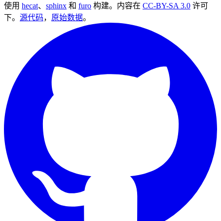
使用
hecat
、
sphinx
和
furo
构建。内容在
CC-BY-SA 3.0
许可
下。
源代码
，
原始数据
。