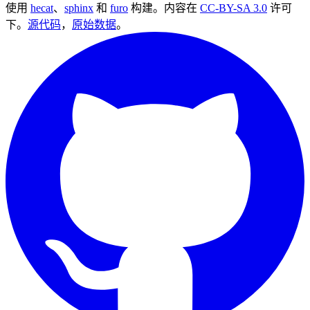
使用
hecat
、
sphinx
和
furo
构建。内容在
CC-BY-SA 3.0
许可
下。
源代码
，
原始数据
。