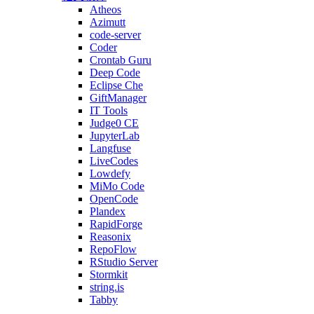
Atheos
Azimutt
code-server
Coder
Crontab Guru
Deep Code
Eclipse Che
GiftManager
IT Tools
Judge0 CE
JupyterLab
Langfuse
LiveCodes
Lowdefy
MiMo Code
OpenCode
Plandex
RapidForge
Reasonix
RepoFlow
RStudio Server
Stormkit
string.is
Tabby