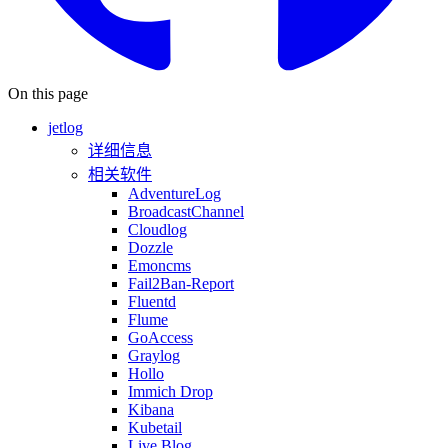
On this page
jetlog
详细信息
相关软件
AdventureLog
BroadcastChannel
Cloudlog
Dozzle
Emoncms
Fail2Ban-Report
Fluentd
Flume
GoAccess
Graylog
Hollo
Immich Drop
Kibana
Kubetail
Live Blog