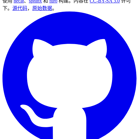
使用
hecat
、
sphinx
和
furo
构建。内容在
CC-BY-SA 3.0
许可
下。
源代码
，
原始数据
。