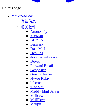
On this page
Mail-in-a-Box
详细信息
相关软件
AnonAddy
b1gMail
BBYEN
Bulwark
DadaMail
DebOps
docker-mailserver
Dovel
Forward Email
Geoposler
Gmail Cleaner
Hyvor Relay
Inboxen
iRedMail
Maddy Mail Server
Mailcow
MailFlow
Mailpit