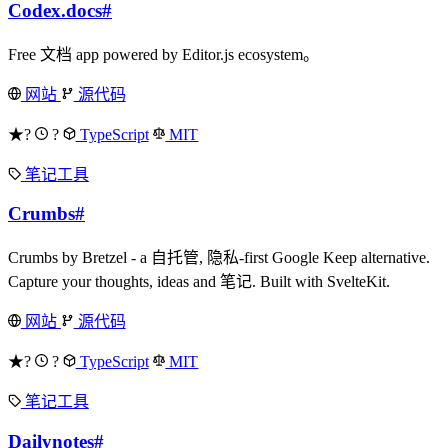
Codex.docs
#
Free 文档 app powered by Editor.js ecosystem。
网站
源代码
★?
?
TypeScript
MIT
笔记工具
Crumbs
#
Crumbs by Bretzel - a 自托管, 隐私-first Google Keep alternative.
Capture your thoughts, ideas and 笔记. Built with SvelteKit.
网站
源代码
★?
?
TypeScript
MIT
笔记工具
Dailynotes
#