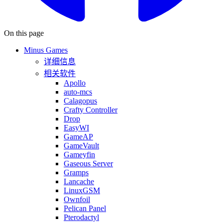
On this page
Minus Games
详细信息
相关软件
Apollo
auto-mcs
Calagopus
Crafty Controller
Drop
EasyWI
GameAP
GameVault
Gameyfin
Gaseous Server
Gramps
Lancache
LinuxGSM
Ownfoil
Pelican Panel
Pterodactyl