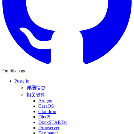
On this page
Poste.io
详细信息
相关软件
Axigen
CasaOS
Cloudron
DietPi
DockSTARTer
Dropserver
Easypanel