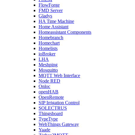
FlowForge
FMD Server
Gladys
HA Time Machine
Home Assistant
Homeassistant Components
Homebranch
Homechart
Homelists
ioBroker
LHA
Meshping
Mosquitto
MQTT Web Interface
Node RED
Onloc
openHAB
OpenRemote
SIP Irrigation Control
SOLECTRUS
Thingsboard
TypeType
WebThings Gateway
Yaade