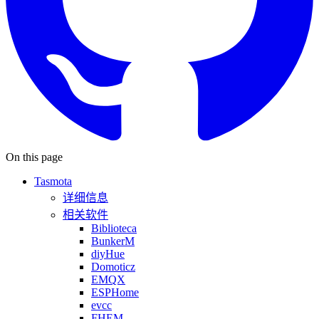
On this page
Tasmota
详细信息
相关软件
Biblioteca
BunkerM
diyHue
Domoticz
EMQX
ESPHome
evcc
FHEM