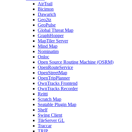
AirTrail
Bicimon
Dawarich
Geo2tz
GeoPulse
Global Threat Map
GraphHopper
MapTiler Server
Mind Map
Nominatim
Onloc
Open Source Routing Machine (OSRM)
OpenRouteService
OpenStreetMap
OpenTripPlanner
OwnTracks Frontend
OwnTracks Recorder
Reitti
Scratch Map
Seatable Plugin Map
Shelf
Swing Client
TileServer GL
Traccar
TRIP