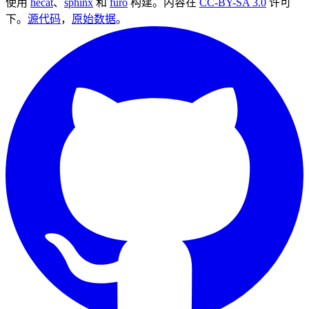
使用
hecat
、
sphinx
和
furo
构建。内容在
CC-BY-SA 3.0
许可
下。
源代码
，
原始数据
。