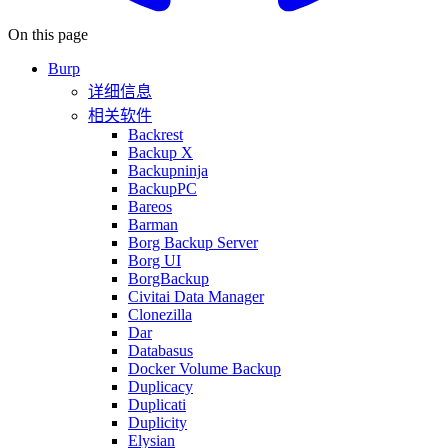
On this page
Burp
详细信息
相关软件
Backrest
Backup X
Backupninja
BackupPC
Bareos
Barman
Borg Backup Server
Borg UI
BorgBackup
Civitai Data Manager
Clonezilla
Dar
Databasus
Docker Volume Backup
Duplicacy
Duplicati
Duplicity
Elysian