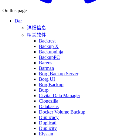
On this page
Dar
详细信息
相关软件
Backrest
Backup X
Backupninja
BackupPC
Bareos
Barman
Borg Backup Server
Borg UI
BorgBackup
Burp
Civitai Data Manager
Clonezilla
Databasus
Docker Volume Backup
Duplicacy
Duplicati
Duplicity
Elysian