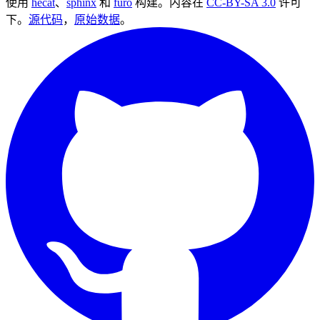
使用
hecat
、
sphinx
和
furo
构建。内容在
CC-BY-SA 3.0
许可
下。
源代码
，
原始数据
。