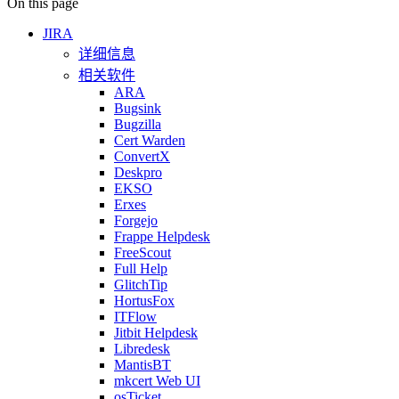
On this page
JIRA
详细信息
相关软件
ARA
Bugsink
Bugzilla
Cert Warden
ConvertX
Deskpro
EKSO
Erxes
Forgejo
Frappe Helpdesk
FreeScout
Full Help
GlitchTip
HortusFox
ITFlow
Jitbit Helpdesk
Libredesk
MantisBT
mkcert Web UI
osTicket