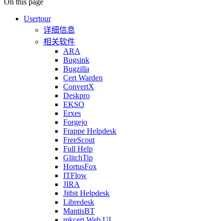
On this page
Usertour
详细信息
相关软件
ARA
Bugsink
Bugzilla
Cert Warden
ConvertX
Deskpro
EKSO
Erxes
Forgejo
Frappe Helpdesk
FreeScout
Full Help
GlitchTip
HortusFox
ITFlow
JIRA
Jitbit Helpdesk
Libredesk
MantisBT
mkcert Web UI