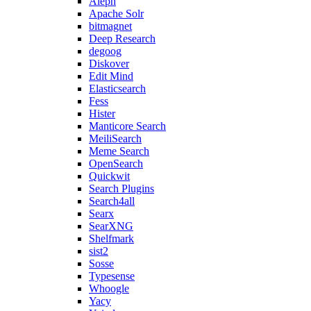
Aleph
Apache Solr
bitmagnet
Deep Research
degoog
Diskover
Edit Mind
Elasticsearch
Fess
Hister
Manticore Search
MeiliSearch
Meme Search
OpenSearch
Quickwit
Search Plugins
Search4all
Searx
SearXNG
Shelfmark
sist2
Sosse
Typesense
Whoogle
Yacy