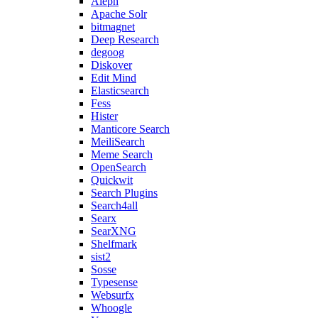
Aleph
Apache Solr
bitmagnet
Deep Research
degoog
Diskover
Edit Mind
Elasticsearch
Fess
Hister
Manticore Search
MeiliSearch
Meme Search
OpenSearch
Quickwit
Search Plugins
Search4all
Searx
SearXNG
Shelfmark
sist2
Sosse
Typesense
Websurfx
Whoogle