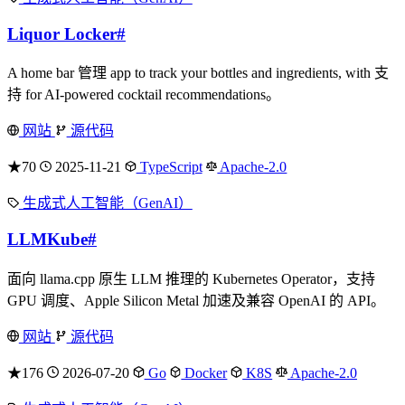
Liquor Locker
#
A home bar 管理 app to track your bottles and ingredients, with 支
持 for AI-powered cocktail recommendations。
网站
源代码
★70
2025-11-21
TypeScript
Apache-2.0
生成式人工智能（GenAI）
LLMKube
#
面向 llama.cpp 原生 LLM 推理的 Kubernetes Operator，支持
GPU 调度、Apple Silicon Metal 加速及兼容 OpenAI 的 API。
网站
源代码
★176
2026-07-20
Go
Docker
K8S
Apache-2.0