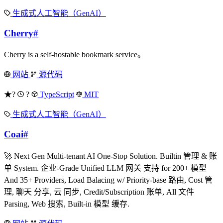
生成式人工智能（GenAI）
Cherry
#
Cherry is a self-hostable bookmark service。
网站
源代码
★?
?
TypeScript
MIT
生成式人工智能（GenAI）
Coai
#
🚀 Next Gen Multi-tenant AI One-Stop Solution. Builtin 管理 & 账
单 System. 企业-Grade Unified LLM 网关 支持 for 200+ 模型
And 35+ Providers, Load Balacing w/ Priority-base 路由, Cost 管
理, 聊天 分享, 云 同步, Credit/Subscription 账单, All 文件
Parsing, Web 搜索, Built-in 模型 缓存.