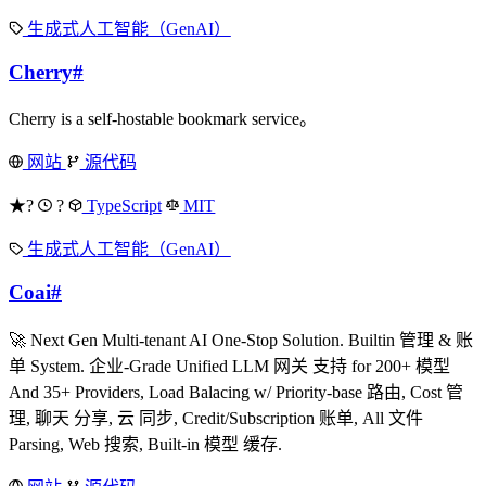
生成式人工智能（GenAI）
Cherry
#
Cherry is a self-hostable bookmark service。
网站
源代码
★?
?
TypeScript
MIT
生成式人工智能（GenAI）
Coai
#
🚀 Next Gen Multi-tenant AI One-Stop Solution. Builtin 管理 & 账
单 System. 企业-Grade Unified LLM 网关 支持 for 200+ 模型
And 35+ Providers, Load Balacing w/ Priority-base 路由, Cost 管
理, 聊天 分享, 云 同步, Credit/Subscription 账单, All 文件
Parsing, Web 搜索, Built-in 模型 缓存.