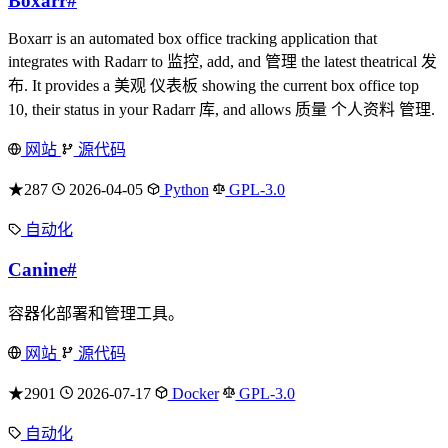
Boxarr
#
Boxarr is an automated box office tracking application that
integrates with Radarr to 监控, add, and 管理 the latest theatrical 发
布. It provides a 美观 仪表板 showing the current box office top
10, their status in your Radarr 库, and allows 质量 个人资料 管理.
网站
源代码
★287
2026-04-05
Python
GPL-3.0
自动化
Canine
#
容器化部署和管理工具。
网站
源代码
★2901
2026-07-17
Docker
GPL-3.0
自动化