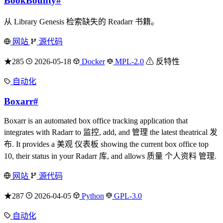
BookBounty
#
从 Library Genesis 检索缺失的 Readarr 书籍。
网站
源代码
★285
2026-05-18
Docker
MPL-2.0
⚠ 反特性
自动化
Boxarr
#
Boxarr is an automated box office tracking application that
integrates with Radarr to 监控, add, and 管理 the latest theatrical 发
布. It provides a 美观 仪表板 showing the current box office top
10, their status in your Radarr 库, and allows 质量 个人资料 管理.
网站
源代码
★287
2026-04-05
Python
GPL-3.0
自动化