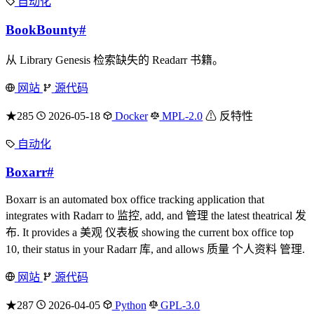
自动化
BookBounty
#
从 Library Genesis 检索缺失的 Readarr 书籍。
网站
源代码
★285
2026-05-18
Docker
MPL-2.0
⚠ 反特性
自动化
Boxarr
#
Boxarr is an automated box office tracking application that
integrates with Radarr to 监控, add, and 管理 the latest theatrical 发
布. It provides a 美观 仪表板 showing the current box office top
10, their status in your Radarr 库, and allows 质量 个人资料 管理.
网站
源代码
★287
2026-04-05
Python
GPL-3.0